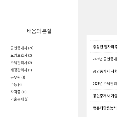
배움의 본질
중장년 일자리 추천
공인중개사
(24)
요양보호사
(2)
2025년 공인중
주택관리사
(2)
재경관리사
(1)
공인중개사 시험과
공무원
(3)
2025년 주택관
수능
(4)
자격증
(11)
공인중개사 기출문
기출문제
(8)
컴퓨터활용능력 2