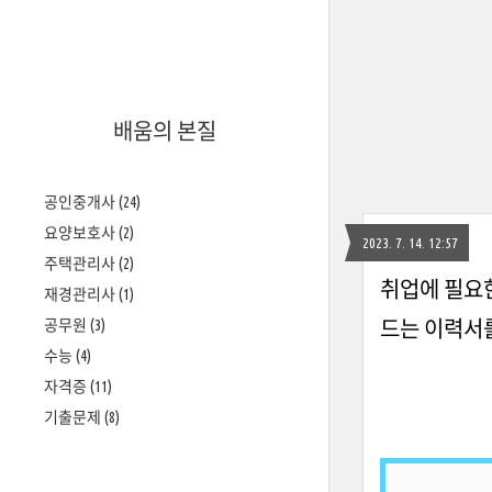
배움의 본질
공인중개사
(24)
요양보호사
(2)
2023. 7. 14. 12:57
주택관리사
(2)
취업에 필요한
재경관리사
(1)
공무원
(3)
드는 이력서
수능
(4)
자격증
(11)
기출문제
(8)