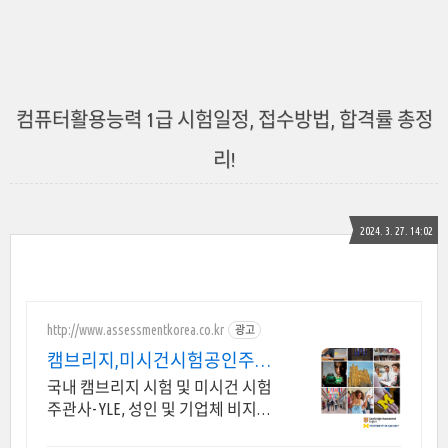
컴퓨터활용능력 1급 시험일정, 접수방법, 합격률 총정
리!
2024. 3. 27. 14:02
http://www.assessmentkorea.co.kr
광고
캠브리지,미시건시험공인주관
사
국내 캠브리지 시험 및 미시건 시험
주관사- YLE, 성인 및 기업체 비지니
스시험