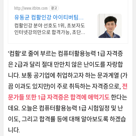
http://www.itbtm.com
광고
유동균 컴활인강 아이티버팀목
2026년 대비
컴활인강 분야 선호도 1위, 초보자도
인터넷강의만으로 합격가능, 초단
기학습표 제공
'컴활'로 줄여 부르는 컴퓨터활용능력 1급 자격증
은 2급과 달리 절대 만만치 않은 난이도를 자랑합
니다. 보통 공기업에 취업하고자 하는 문과계열 (가
끔 이과도 있지만)이 주로 취득하는 자격증으로,
전
문가들 또한 1급 자격증은 합격에 애먹기도
한다는
데요. 오늘은 컴퓨터활용능력 1급 시험일정 및 난
이도, 그리고 합격률 등에 대해 알아보도록 하겠습
니다.