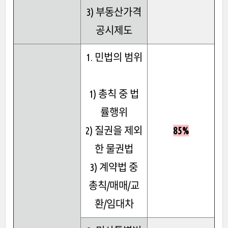
3) 부동산가격
공시제도
1. 민법의 범위
1) 총칙 중 법
률행위
2) 질권을 제외
85%
한 물권법
3) 계약법 중
총칙/매매/교
환/임대차