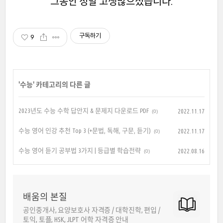
그동안 정말 고생많으셨습니다.
구독하기
9
'
수능
' 카테고리의 다른 글
2023년도 수능 수학 답안지 & 문제지 다운로드 PDF
2022.11.17
(0)
수능 영어 인강 추천 Top 3 (+문법, 독해, 구문, 듣기)
2022.11.17
(0)
수능 영어 듣기 공부법 3가지 | 등급별 학습전략
2022.08.16
(0)
배움의 본질
공인중개사, 요양보호사 자격증 / 대학진학, 편입 /
토익, 토플, HSK, JLPT 어학 자격증 안내